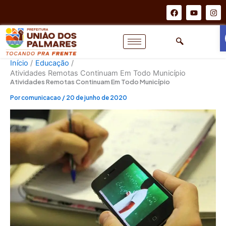
Ir
F
Y
I
a
o
n
para
c
u
s
o
e
t
t
b
u
a
conteúdo
o
b
g
o
e
r
k
a
Início
Educação
m
Atividades Remotas Continuam Em Todo Município
Atividades Remotas Continuam Em Todo Município
Por
comunicacao
/
20 de junho de 2020