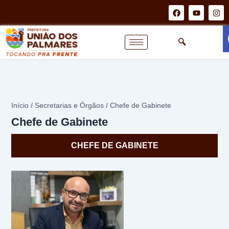
Ir
F
Y
I
a
o
n
para
c
u
s
o
e
t
t
b
u
a
conteúdo
o
b
g
o
e
r
k
a
m
Início / Secretarias e Órgãos / Chefe de Gabinete
Chefe de Gabinete
CHEFE DE GABINETE