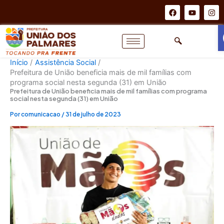
Ir
F
Y
I
a
o
n
para
c
u
s
o
e
t
t
b
u
a
conteúdo
o
b
g
o
e
r
k
a
Início
Assistência Social
m
Prefeitura de União beneficia mais de mil famílias com
programa social nesta segunda (31) em União
Prefeitura de União beneficia mais de mil famílias com programa
social nesta segunda (31) em União
Por
comunicacao
/
31 de julho de 2023