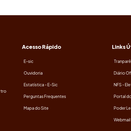
Acesso Rápido
Links Ú
E-sic
Tranparê
Ouvidoria
Diário Of
Estatística - E-Sic
NFS - Ele
tro
Perguntas Frequentes
Portal d
Mapa do Site
Poder Le
Webmail