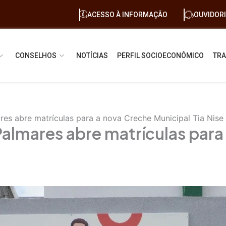
ACESSO À INFORMAÇÃO
OUVIDOR
CONSELHOS
NOTÍCIAS
PERFIL SOCIOECONÔMICO
TRA
res abre matrículas para a nova Creche Municipal Tia Nise
Palmares abre matrículas para