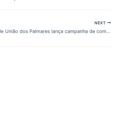
NEXT
Prefeitura de União dos Palmares lança campanha de combate às moscas e pede apoio da imprensa local na conscientização