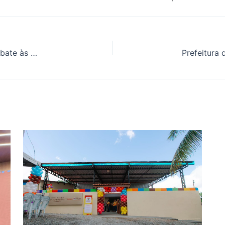
Prefeitura de União dos Palmares intensifica combate às moscas e retira plantações irregulares em área do antigo lixão