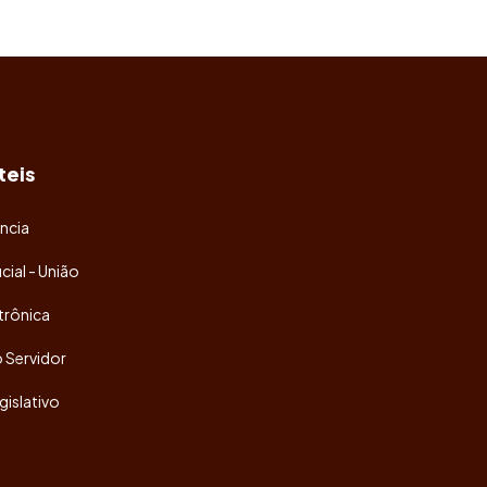
teis
ncia
icial - União
trônica
o Servidor
gislativo