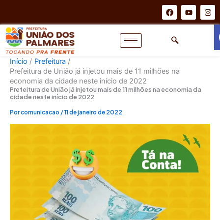
Ir
F
Y
I
a
o
n
para
c
u
s
o
e
t
t
b
u
a
conteúdo
o
b
g
o
e
r
k
a
Início
Prefeitura
m
Prefeitura de União já injetou mais de 11 milhões na
economia da cidade neste início de 2022
Prefeitura de União já injetou mais de 11 milhões na economia da
cidade neste início de 2022
Por
comunicacao
/
11 de janeiro de 2022