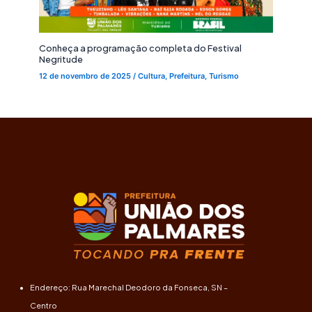
Conheça a programação completa do Festival
Negritude
12 de novembro de 2025
/
Cultura
,
Prefeitura
,
Turismo
Endereço: Rua Marechal Deodoro da Fonseca, SN –
Centro