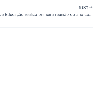
NEXT
Secretaria de Educação realiza primeira reunião do ano com equipe gestora para discutir metas