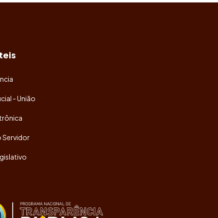
teis
ncia
icial - União
trônica
o Servidor
gislativo