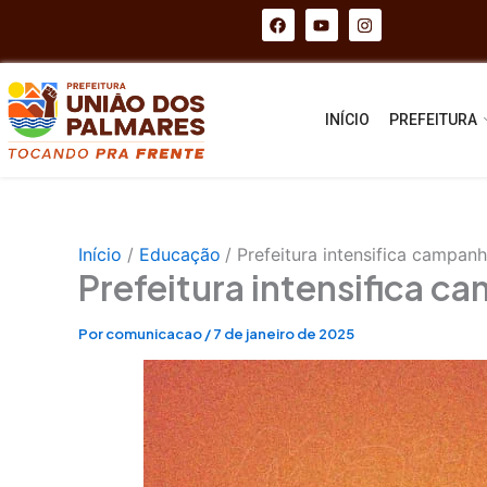
Ir
F
Y
I
a
o
n
para
c
u
s
e
t
t
o
b
u
a
conteúdo
o
b
g
o
e
r
INÍCIO
PREFEITURA
k
a
m
Início
Educação
Prefeitura intensifica campan
Prefeitura intensifica c
Por
comunicacao
/
7 de janeiro de 2025