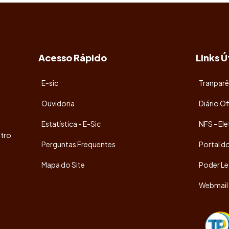
Acesso Rápido
Links Ú
E-sic
Tranparê
Ouvidoria
Diário Of
Estatística - E-Sic
NFS - Ele
tro
Perguntas Frequentes
Portal d
Mapa do Site
Poder Le
Webmail