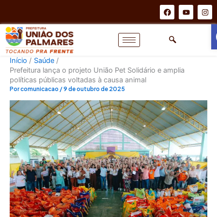
Ir
F
Y
I
a
o
n
para
c
u
s
o
e
t
t
b
u
a
conteúdo
o
b
g
o
e
r
k
a
Início
Saúde
m
Prefeitura lança o projeto União Pet Solidário e amplia
políticas públicas voltadas à causa animal
Por
comunicacao
/
9 de outubro de 2025