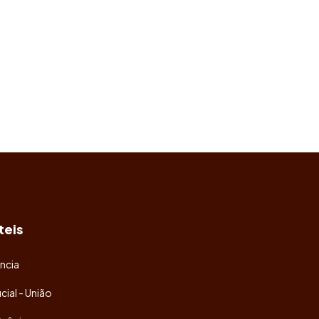
teis
ncia
icial - União