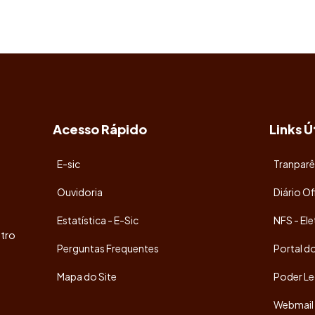
Acesso Rápido
Links Ú
E-sic
Tranparê
Ouvidoria
Diário Of
Estatística - E-Sic
NFS - Ele
tro
Perguntas Frequentes
Portal d
Mapa do Site
Poder Le
Webmail