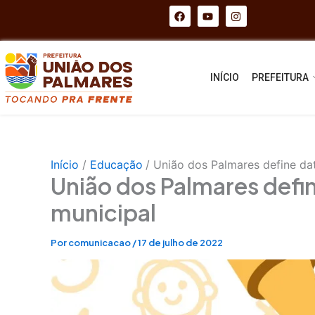
Ir
F
Y
I
a
o
n
para
c
u
s
e
t
t
o
b
u
a
conteúdo
o
b
g
o
e
r
INÍCIO
PREFEITURA
k
a
m
Início
Educação
União dos Palmares define dat
União dos Palmares defin
municipal
Por
comunicacao
/
17 de julho de 2022