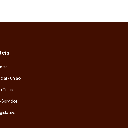
teis
ncia
icial - União
trônica
o Servidor
gislativo