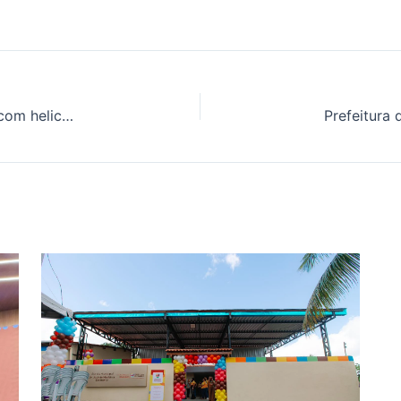
Governador Paulo Dantas atende ao Prefeito Kil com helicóptero para prestar socorro a paciente grávida