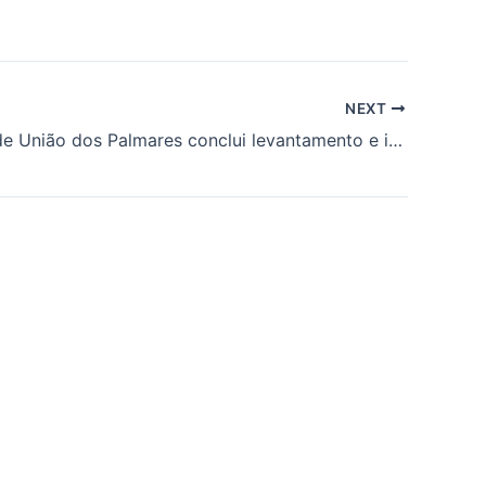
NEXT
Prefeitura de União dos Palmares conclui levantamento e inicia cadastro das famílias no Auxílio Chuvas