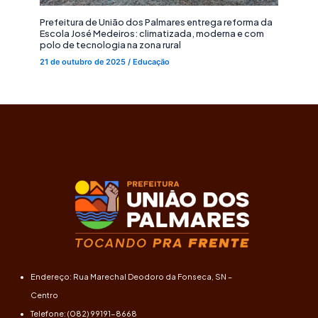
Prefeitura de União dos Palmares entrega reforma da
Escola José Medeiros: climatizada, moderna e com
polo de tecnologia na zona rural
21 de outubro de 2025
/
Educação
Endereço: Rua Marechal Deodoro da Fonseca, SN –
Centro
Telefone: (082) 99191-8668