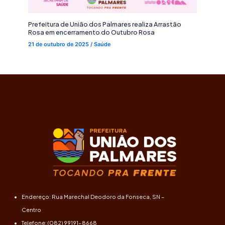
Prefeitura de União dos Palmares realiza Arrastão
Rosa em encerramento do Outubro Rosa
21 de outubro de 2025
/
Saúde
Endereço: Rua Marechal Deodoro da Fonseca, SN –
Centro
Telefone: (082) 99191-8668