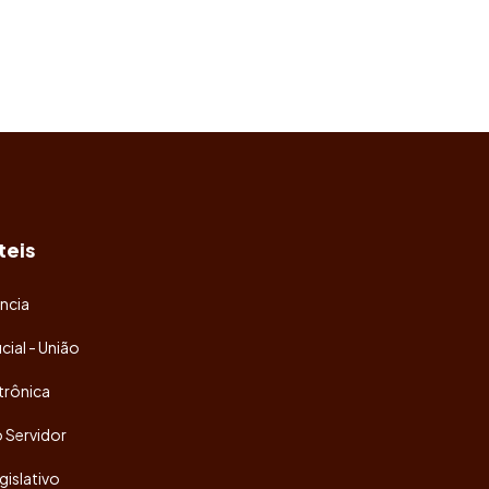
teis
ncia
icial - União
trônica
o Servidor
gislativo