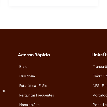
Acesso Rápido
Links Ú
E-sic
Tranparê
Ouvidoria
Diário Of
Estatística - E-Sic
NFS - Ele
tro
Perguntas Frequentes
Portal d
Mapa do Site
Poder Le