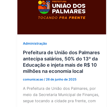
Administração
Prefeitura de União dos Palmares
antecipa salários, 50% do 13º da
Educação e injeta mais de R$ 10
milhões na economia local
comunicacao
/
26 de junho de 2025
A Prefeitura de União dos Palmares, por
meio da Secretaria Municipal de Finanças,
segue tocando a cidade pra frente, com