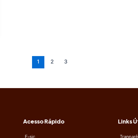
1
2
3
Acesso Rápido
Links Ú
E-sic
Tranparê