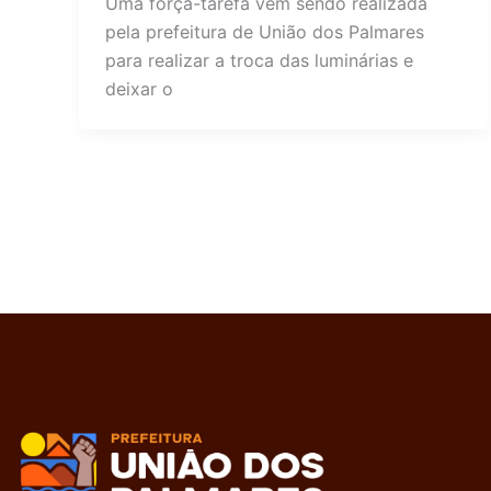
Uma força-tarefa vem sendo realizada
pela prefeitura de União dos Palmares
para realizar a troca das luminárias e
deixar o