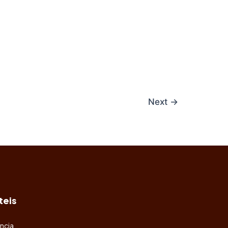
Next
→
teis
ncia