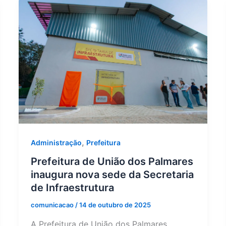
,
Administração
Prefeitura
Prefeitura de União dos Palmares
inaugura nova sede da Secretaria
de Infraestrutura
comunicacao
/
14 de outubro de 2025
A Prefeitura de União dos Palmares