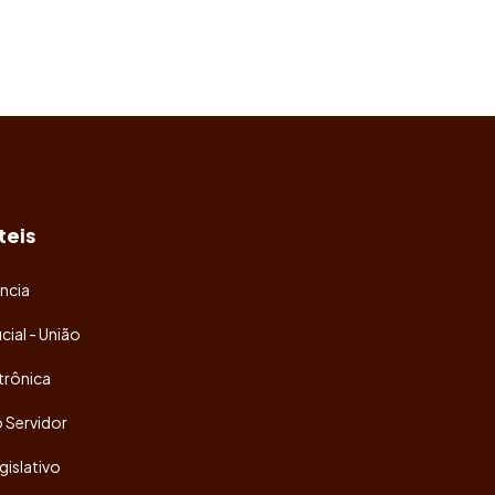
teis
ncia
icial - União
trônica
o Servidor
gislativo