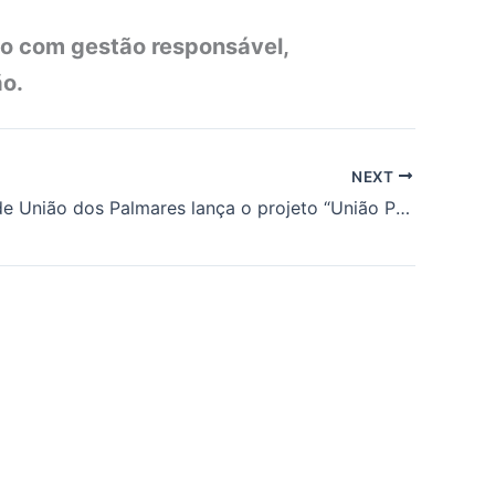
o com gestão responsável,
ão.
NEXT
Prefeitura de União dos Palmares lança o projeto “União Pet Solidário”, voltado ao cuidado de animais de famílias de baixa renda