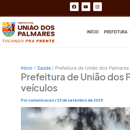
Ir
F
Y
I
a
o
n
para
c
u
s
e
t
t
o
b
u
a
conteúdo
o
b
g
o
e
r
INÍCIO
PREFEITURA
k
a
m
Início
Saúde
Prefeitura de União dos Palmares 
Prefeitura de União dos 
veículos
Por
comunicacao
/
23 de setembro de 2025