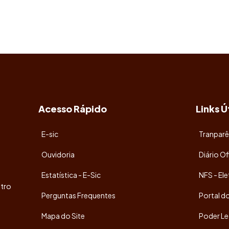
Acesso Rápido
Links Ú
E-sic
Tranparê
Ouvidoria
Diário Of
Estatística - E-Sic
NFS - Ele
tro
Perguntas Frequentes
Portal d
Mapa do Site
Poder Le