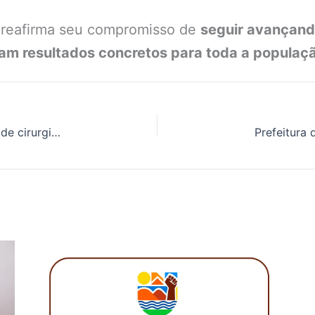
 reafirma seu compromisso de
seguir avançand
am resultados concretos para toda a populaç
União dos Palmares é contemplada com mutirão de cirurgias de catarata pelo programa Olhar da Gente