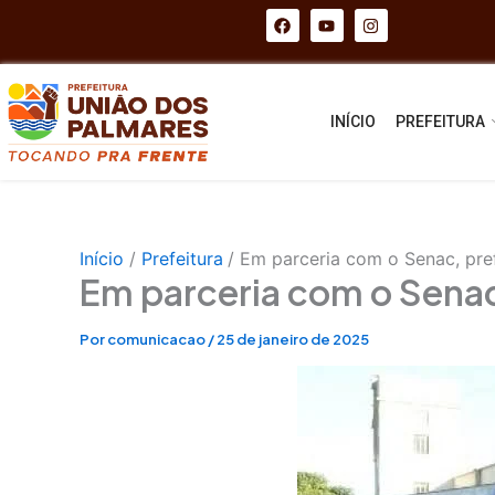
Ir
F
Y
I
a
o
n
para
c
u
s
e
t
t
o
b
u
a
conteúdo
o
b
g
o
e
r
INÍCIO
PREFEITURA
k
a
m
Início
Prefeitura
Em parceria com o Senac, pref
Em parceria com o Senac,
Por
comunicacao
/
25 de janeiro de 2025