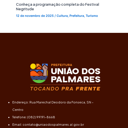
Conheça a programação completa do Festival
Negritude
12 de novembro de 2025
/
Cultura
,
Prefeitura
,
Turismo
Endereço: Rua Marechal Deodoro da Fonseca, SN –
Centro
Telefone: (082) 99191-8668
Email: contato@uniaodospalmares.al.gov.br