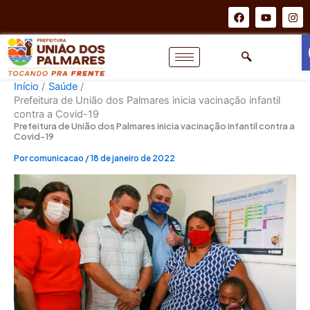
Ir
F
Y
I
a
o
n
para
c
u
s
o
e
t
t
b
u
a
conteúdo
o
b
g
o
e
r
k
a
Início
Saúde
m
Prefeitura de União dos Palmares inicia vacinação infantil
contra a Covid-19
Prefeitura de União dos Palmares inicia vacinação infantil contra a
Covid-19
Por
comunicacao
/
18 de janeiro de 2022