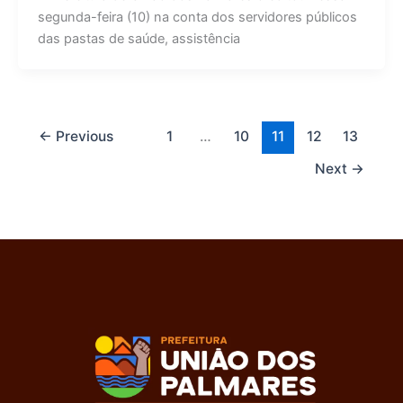
segunda-feira (10) na conta dos servidores públicos
das pastas de saúde, assistência
←
Previous
1
…
10
11
12
13
Next
→